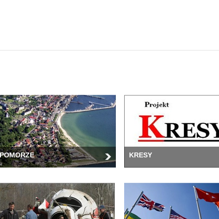
POMORZE
KRESY