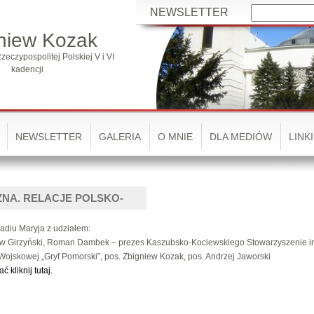
NEWSLETTER
niew Kozak
zeczypospolitej Polskiej V i VI
kadencji
NEWSLETTER
GALERIA
O MNIE
DLA MEDIÓW
LINKI
ZNA. RELACJE POLSKO-
adiu Maryja z udziałem:
ew Girzyński, Roman Dambek – prezes Kaszubsko-Kociewskiego Stowarzyszenie im
Wojskowej „Gryf Pomorski”, pos. Zbigniew Kozak, pos. Andrzej Jaworski
 kliknij tutaj.