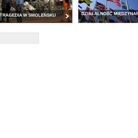
DZIAŁALNOŚĆ MIĘDZYN
TRAGEDIA W SMOLEŃSKU