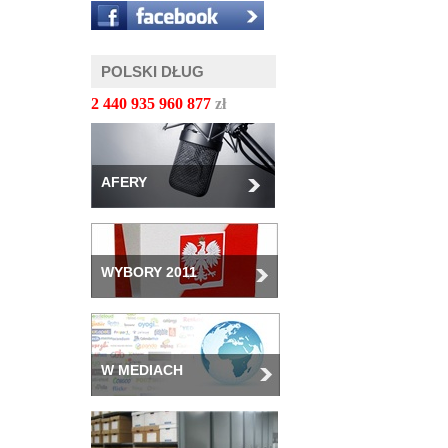
POLSKI DŁUG
2 440 935 962 919
zł
AFERY
WYBORY 2011
W MEDIACH