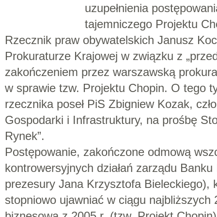
uzupełnienia postępowan
tajemniczego Projektu Ch
Rzecznik praw obywatelskich Janusz Koc
Prokuraturze Krajowej w związku z „prz
zakończeniem przez warszawską prokur
w sprawie tzw. Projektu Chopin. O tego ty
rzecznika poseł PiS Zbigniew Kozak, czł
Gospodarki i Infrastruktury, na prośbę St
Rynek”.
Postępowanie, zakończone odmową wszcz
kontrowersyjnych działań zarządu Banku 
prezesury Jana Krzysztofa Bieleckiego), 
stopniowo ujawniać w ciągu najbliższych
biznesową z 2005 r. (tzw. Projekt Chopi