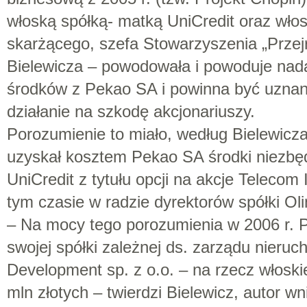
włoską spółką- matką UniCredit oraz włos
skarżącego, szefa Stowarzyszenia „Przej
Bielewicza – powodowała i powoduje na
środków z Pekao SA i powinna być uznan
działanie na szkodę akcjonariuszy.
Porozumienie to miało, według Bielewicza
uzyskał kosztem Pekao SA środki niezbę
UniCredit z tytułu opcji na akcje Telecom 
tym czasie w radzie dyrektorów spółki Olim
– Na mocy tego porozumienia w 2006 r. P
swojej spółki zależnej ds. zarządu nieru
Development sp. z o.o. – na rzecz włoski
mln złotych – twierdzi Bielewicz, autor wn