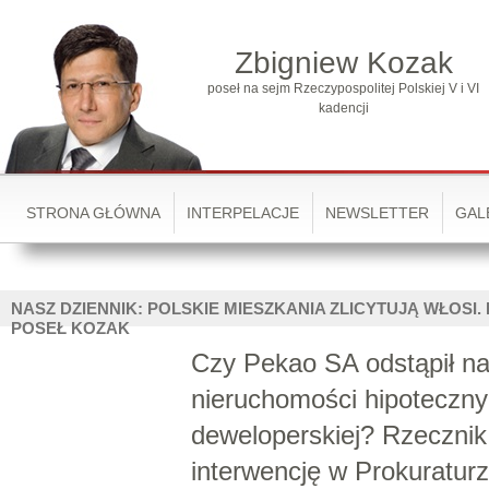
Zbigniew Kozak
poseł na sejm Rzeczypospolitej Polskiej V i VI
kadencji
STRONA GŁÓWNA
INTERPELACJE
NEWSLETTER
GAL
NASZ DZIENNIK: POLSKIE MIESZKANIA ZLICYTUJĄ WŁOSI.
POSEŁ KOZAK
Czy Pekao SA odstąpił na
nieruchomości hipotecznyc
deweloperskiej? Rzecznik
interwencję w Prokuraturz