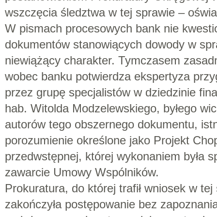
wszczęcia śledztwa w tej sprawie – oświa
W pismach procesowych bank nie kwesti
dokumentów stanowiących dowody w spra
niewiążący charakter. Tymczasem zasad
wobec banku potwierdza ekspertyza prz
przez grupę specjalistów w dziedzinie fin
hab. Witolda Modzelewskiego, byłego wic
autorów tego obszernego dokumentu, istn
porozumienie określone jako Projekt Ch
przedwstępnej, której wykonaniem była 
zawarcie Umowy Wspólników.
Prokuratura, do której trafił wniosek w te
zakończyła postępowanie bez zapoznani