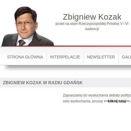
Zbigniew Kozak
poseł na sejm Rzeczypospolitej Polskiej V i VI
kadencji
STRONA GŁÓWNA
INTERPELACJE
NEWSLETTER
GAL
ZBIGNIEW KOZAK W RADIU GDAŃSK
Zapraszamy do wysłuchania debaty politycz
celu wysłuchania, proszę
>>
kliknij tutaj
<<.