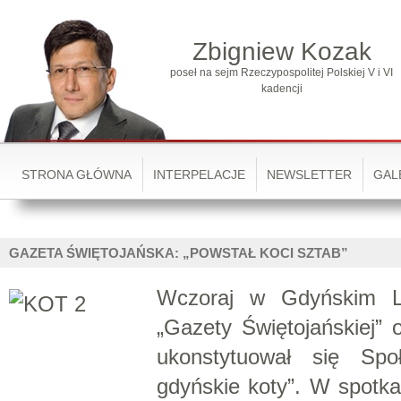
Zbigniew Kozak
poseł na sejm Rzeczypospolitej Polskiej V i VI
kadencji
STRONA GŁÓWNA
INTERPELACJE
NEWSLETTER
GAL
GAZETA ŚWIĘTOJAŃSKA: „POWSTAŁ KOCI SZTAB”
Wczoraj w Gdyńskim Li
„Gazety Świętojańskiej” 
ukonstytuował się Spo
gdyńskie koty”. W spotkan