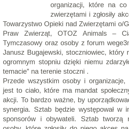
organizacji, które na c
zwierzętami i zgłosiły ak
Towarzystwo Opieki nad Zwierzętami o/Gd
Praw Zwierząt, OTOZ Animals – Ci
Tymczasowy oraz osoby z forum wege3mi
Janusz Bugajewski, stoczniowiec, który r
ogromnym stopniu dzięki niemu zdarzył
temacie” na terenie stoczni .
Przede wszystkim osoby i organizacje, 
jest to ciało, które ma mandat społecz
akcji. To bardzo ważne, by uporządkować 
synergia. Sztab będzie występował w i
sponsorów i obywateli. Sztab tworzą
osoby, które zgłosiły do niego akces na 