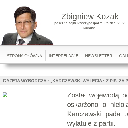
Zbigniew Kozak
poseł na sejm Rzeczypospolitej Polskiej V i VI
kadencji
STRONA GŁÓWNA
INTERPELACJE
NEWSLETTER
GAL
GAZETA WYBORCZA : „KARCZEWSKI WYLECIAŁ Z PIS. ZA 
Został wojewodą p
oskarżono o nieloj
Karczewski pada of
wylatuje z partii.