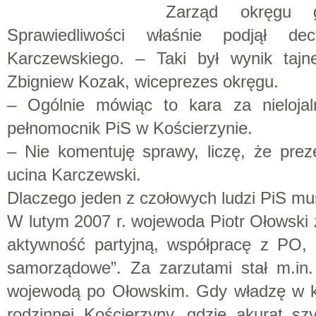
Zarząd okręgu g
Sprawiedliwości właśnie podjął de
Karczewskiego. – Taki był wynik taj
Zbigniew Kozak, wiceprezes okręgu.
– Ogólnie mówiąc to kara za nielojal
pełnomocnik PiS w Kościerzynie.
– Nie komentuję sprawy, liczę, że pre
ucina Karczewski.
Dlaczego jeden z czołowych ludzi PiS mu
W lutym 2007 r. wojewoda Piotr Ołowski
aktywność partyjną, współpracę z PO,
samorządowe”. Za zarzutami stał m.in. 
wojewodą po Ołowskim. Gdy władzę w kra
rodzinnej Kościerzyny, gdzie akurat sz