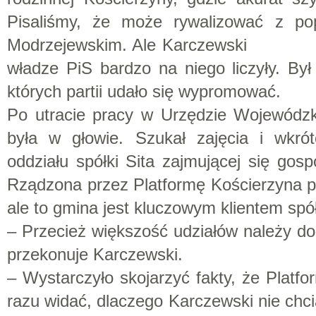
Pisaliśmy, że może rywalizować z p
Modrzejewskim. Ale Karczewski w o
władze PiS bardzo na niego liczyły. Był
których partii udało się wypromować.
Po utracie pracy w Urzędzie Wojewódzk
była w głowie. Szukał zajęcia i wkró
oddziału spółki Sita zajmującej się go
Rządzona przez Platformę Kościerzyna pos
ale to gmina jest kluczowym klientem spół
– Przecież większość udziałów należy do 
przekonuje Karczewski.
– Wystarczyło skojarzyć fakty, że Platfor
razu widać, dlaczego Karczewski nie c