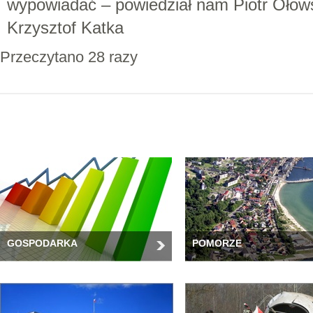
wypowiadać – powiedział nam Piotr Ołows
Krzysztof Katka
Przeczytano 28 razy
GOSPODARKA
POMORZE