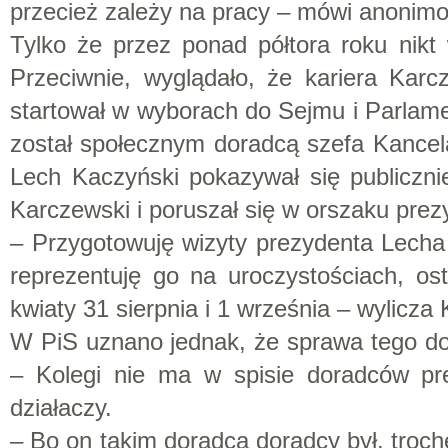
przecież zależy na pracy – mówi anonimo
Tylko że przez ponad półtora roku nikt 
Przeciwnie, wyglądało, że kariera Karc
startował w wyborach do Sejmu i Parlame
został społecznym doradcą szefa Kancel
Lech Kaczyński pokazywał się publiczni
Karczewski i poruszał się w orszaku pre
– Przygotowuję wizyty prezydenta Lech
reprezentuję go na uroczystościach, os
kwiaty 31 sierpnia i 1 września – wylicza
W PiS uznano jednak, że sprawa tego do
– Kolegi nie ma w spisie doradców p
działaczy.
– Bo on takim doradcą doradcy był, tro