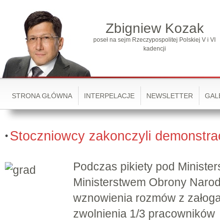
Zbigniew Kozak
poseł na sejm Rzeczypospolitej Polskiej V i VI
kadencji
STRONA GŁÓWNA
INTERPELACJE
NEWSLETTER
GAL
Stoczniowcy zakonczyli demonstra
Podczas pikiety pod Ministe
Ministerstwem Obrony Narod
wznowienia rozmów z załoga 
zwolnienia 1/3 pracownikó