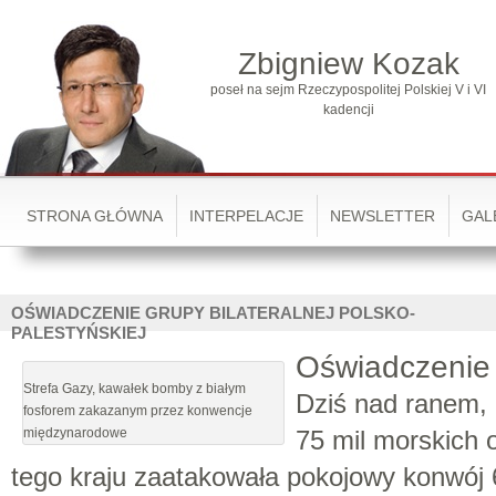
Zbigniew Kozak
poseł na sejm Rzeczypospolitej Polskiej V i VI
kadencji
STRONA GŁÓWNA
INTERPELACJE
NEWSLETTER
GAL
OŚWIADCZENIE GRUPY BILATERALNEJ POLSKO-
PALESTYŃSKIEJ
Oświadczenie
Strefa Gazy, kawałek bomby z białym
Dziś nad ranem,
fosforem zakazanym przez konwencje
międzynarodowe
75 mil morskich 
tego kraju zaatakowała pokojowy konwój