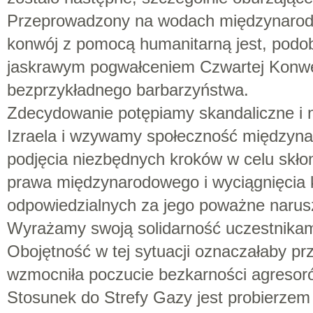
Przeprowadzony na wodach międzynarod
konwój z pomocą humanitarną jest, podob
jaskrawym pogwałceniem Czwartej Konwe
bezprzykładnego barbarzyństwa.
Zdecydowanie potępiamy skandaliczne i n
Izraela i wzywamy społeczność międzynar
podjęcia niezbędnych kroków w celu skłon
prawa międzynarodowego i wyciągnięcia
odpowiedzialnych za jego poważne narus
Wyrażamy swoją solidarność uczestnikami 
Obojętność w tej sytuacji oznaczałaby pr
wzmocniła poczucie bezkarności agresor
Stosunek do Strefy Gazy jest probierzem