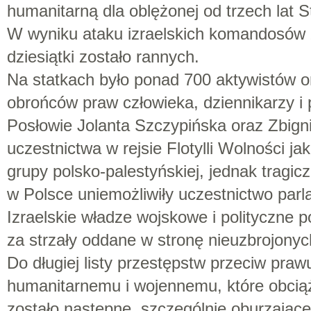
humanitarną dla oblężonej od trzech lat S
W wyniku ataku izraelskich komandosów z
dziesiątki zostało rannych.
Na statkach było ponad 700 aktywistów o
obrońców praw człowieka, dziennikarzy i 
Posłowie Jolanta Szczypińska oraz Zbign
uczestnictwa w rejsie Flotylli Wolności j
grupy polsko-palestyńskiej, jednak tragic
w Polsce uniemożliwiły uczestnictwo parl
Izraelskie władze wojskowe i polityczne 
za strzały oddane w stronę nieuzbrojonyc
Do długiej listy przestępstw przeciw pr
humanitarnemu i wojennemu, które obciąż
zostało następne, szczególnie oburzające