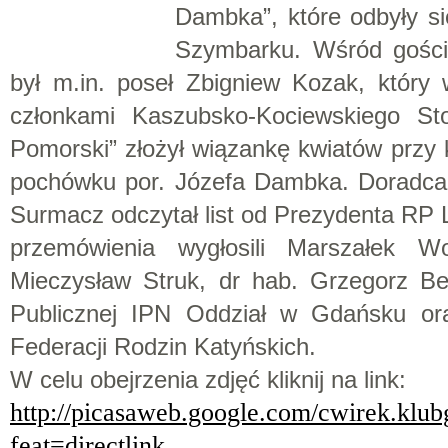
Dambka”, które odbyły si
Szymbarku. Wśród gości
był m.in. poseł Zbigniew Kozak, który 
członkami Kaszubsko-Kociewskiego Sto
Pomorski” złożył wiązankę kwiatów przy
pochówku por. Józefa Dambka. Doradca
Surmacz odczytał list od Prezydenta RP
przemówienia wygłosili Marszałek 
Mieczysław Struk, dr hab. Grzegorz Be
Publicznej IPN Oddział w Gdańsku o
Federacji Rodzin Katyńskich.
W celu obejrzenia zdjęć kliknij na link:
http://picasaweb.google.com/cwirek.k
feat=directlink