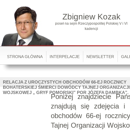
Zbigniew Kozak
poseł na sejm Rzeczypospolitej Polskiej V i VI
kadencji
STRONA GŁÓWNA
INTERPELACJE
NEWSLETTER
GAL
RELACJA Z UROCZYSTYCH OBCHODÓW 66-EJ ROCZNICY
BOHATERSKIEJ ŚMIERCI DOWÓDCY TAJNEJ ORGANIZACJI
WOJSKOWEJ „ GRYF POMORSKI” POR JÓZEFA DAMBKA”.
Poniżej znajdziecie Pańs
znajdują się zdejęcia i
obchodów 66-ej rocznicy
Tajnej Organizacji Wojsko